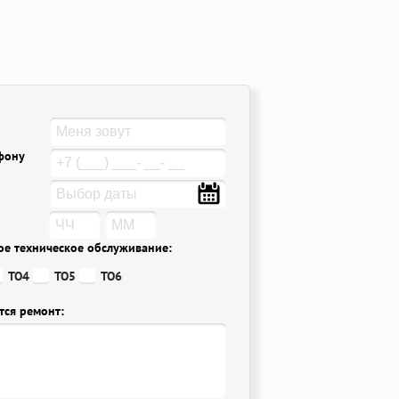
ефону
ое техническое обслуживание:
ТО4
ТО5
ТО6
тся ремонт: