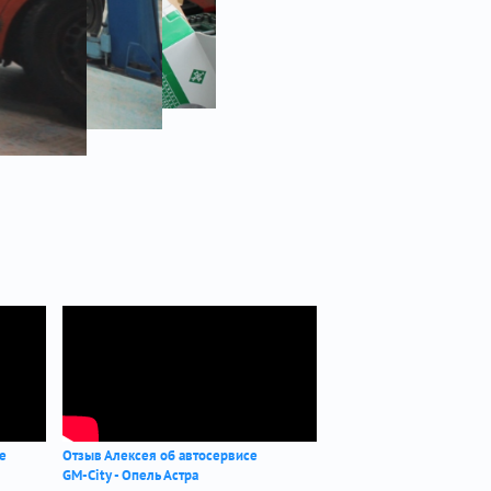
се
Отзыв Алексея об автосервисе
GM-City - Опель Астра