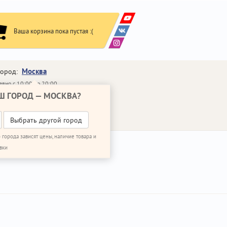
Ваша корзина пока пустая :(
Москва
город:
вно с 10:00 до 20:00
Ш ГОРОД —
МОСКВА
?
648-64-30
95)
648-64-20
95)
ВОНИТЬ МНЕ
Выбрать другой город
 города зависят цены, наличие товара и
вки