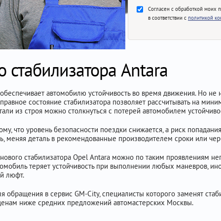
Согласен с обработкой моих 
в соответствии с
политикой к
о стабилизатора Antara
обеспечивает автомобилю устойчивость во время движения. Но не н
Исправное состояние стабилизатора позволяет рассчитывать на мин
тали из строя можно столкнуться с потерей автомобилем устойчиво
му, что уровень безопасности поездки снижается, а риск попадани
ь, меняя деталь в рекомендованные производителем сроки или чере
нового стабилизатора Opel Antara можно по таким проявлениям неп
томобиль теряет устойчивость при выполнении любых маневров, ино
й люфт.
ля обращения в сервис GM-City, специалисты которого заменят ста
о ценам ниже средних предложений автомастерских Москвы.