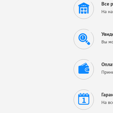
Все 
На на
Увид
Вы мо
Опла
Прини
Гара
На вс