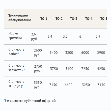
Техническое
ТО-1
ТО-2
ТО-3
ТО-4
ТО-5
обслуживание
Норма
2,6
3,4
3,2
6
2,9
времени
Стоимость
2600
3400
3200
6000
2900
работ
*
Стоимость
2750
3750
3400
7250
4250
запчастей
*
Стоимость
5350
7150
6600
13250
7150
ТО (руб.)
*
*
Не является публичной офертой.