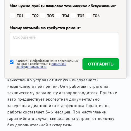
пятой двери;
Мне нужно пройти плановое техническое обслуживание:
невнятная работа датчиков дождя;
ТО1
ТО2
ТО3
ТО4
ТО5
ТО6
слабый ресурс подшипника вала рулевого
управления;
Моему автомобилю требуется ремонт:
преждевременный износ цепи привода ГРМ.
Некоторые из этих проблем исправил рестайлинг 2011
года, но остались недоработки, которые преследуют
владельцев новых автомобилей.Часто они
проявляются вследствие небрежной езды, низкого
Согласен с обработкой моих персональных
данных в соответствии с
политикой
качества российских дорог и отечественного топлива.
конфиденциальности
Мастера нашего автотехцентра оперативно и
качественно устраняют любую неисправность
независимо от её причин. Они работают строго по
техническому регламенту автопроизводителя. Приёмке
авто предшествует экспертная документально
заверенная диагностика и дефектовка. Гарантия на
работы составляет 3–6 месяцев. При наступлении
гарантийного случая специалисты устраняют поломку
без дополнительной экспертизы.