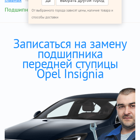
Да
Выбрать другой город
Подшипник передней ступицы
От выбранного города зависят цены, наличие товара и
способы доставки
Записаться на замену
подшипника
передней ступицы
Opel Insignia