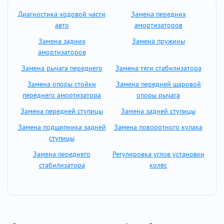
Диагностика ходовой части
Замена передних
авто
амортизаторов
Замена задних
Замена пружины
амортизаторов
Замена рычага переднего
Замена тяги стабилизатора
Замена опоры стойки
Замена передней шаровой
переднего амортизатора
опоры рычага
Замена передней ступицы
Замена задней ступицы
Замена подшипника задней
Замена поворотного кулака
ступицы
Замена переднего
Регулировка углов установки
стабилизатора
колёс