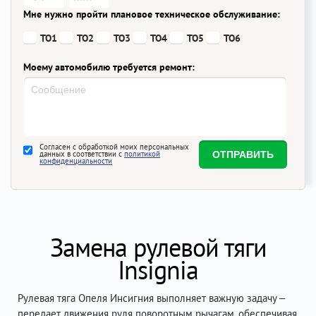
Мне нужно пройти плановое техническое обслуживание:
ТО1
ТО2
ТО3
ТО4
ТО5
ТО6
Моему автомобилю требуется ремонт:
Согласен с обработкой моих персональных
данных в соответствии с
политикой
конфиденциальности
Замена рулевой тяги
Insignia
Рулевая тяга Опеля Инсигния выполняет важную задачу –
передает движения руля поворотным рычагам, обеспечивая