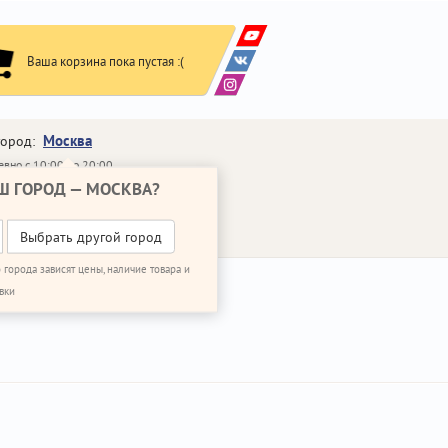
Ваша корзина пока пустая :(
Москва
город:
вно с 10:00 до 20:00
Ш ГОРОД —
МОСКВА
?
648-64-30
95)
648-64-20
95)
ВОНИТЬ МНЕ
Выбрать другой город
 города зависят цены, наличие товара и
вки