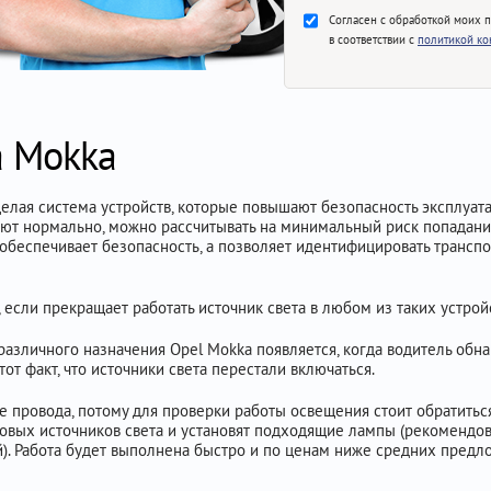
Согласен с обработкой моих 
в соответствии с
политикой к
а Mokka
лая система устройств, которые повышают безопасность эксплуатац
тают нормально, можно рассчитывать на минимальный риск попадани
 обеспечивает безопасность, а позволяет идентифицировать транс
если прекращает работать источник света в любом из таких устройс
азличного назначения Opel Mokka появляется, когда водитель обн
от факт, что источники света перестали включаться.
е провода, потому для проверки работы освещения стоит обратитьс
овых источников света и установят подходящие лампы (рекомендова
й). Работа будет выполнена быстро и по ценам ниже средних предл