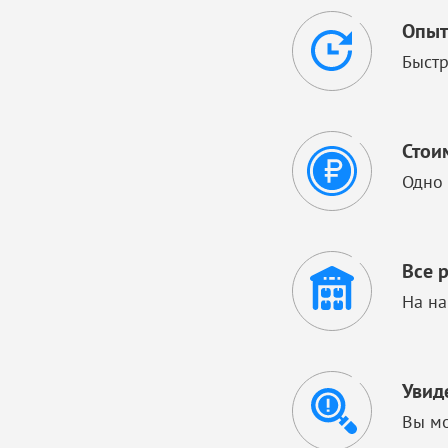
Опыт
Быстр
Стои
Одно 
Все 
На на
Увид
Вы мо