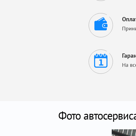
Опла
Прини
Гара
На вс
Фото автосервис