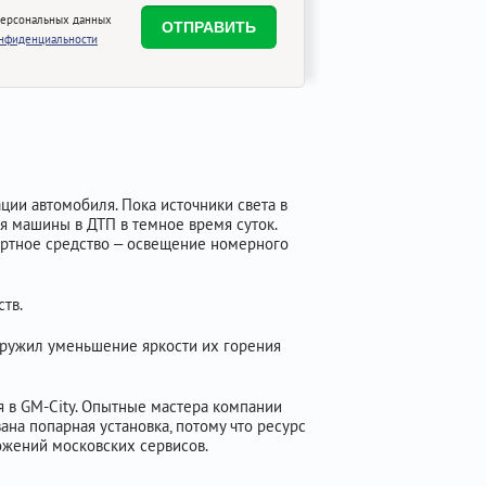
персональных данных
онфиденциальности
ии автомобиля. Пока источники света в
я машины в ДТП в темное время суток.
портное средство – освещение номерного
тв.
аружил уменьшение яркости их горения
я в GM-City. Опытные мастера компании
на попарная установка, потому что ресурс
ожений московских сервисов.