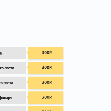
300Р.
а
300Р.
о света
300Р.
о света
300Р.
 фонаря