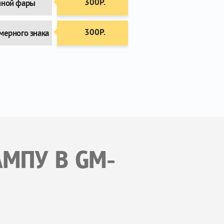
300Р.
нной фары
300Р.
мерного знака
АМПУ В GM-