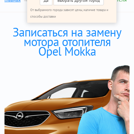
Да
Выбрать другой город
От выбранного города зависят цены, наличие товара и
способы доставки
Записаться на замену
мотора отопителя
Opel Mokka