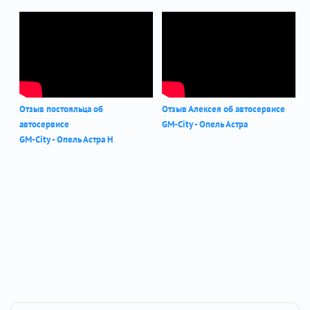
Отзыв постояльца об
Отзыв Алексея об автосервисе
автосервисе
GM-City - Опель Астра
GM-City - Опель Астра Н