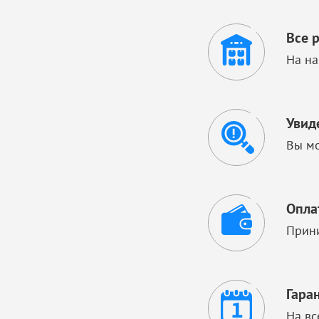
Все 
На на
Увид
Вы мо
Опла
Прини
Гара
На вс