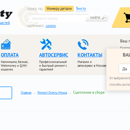
Номеру детали
Тексту
ПОИСК ПО
:
частей
НАПРИМЕР:
1400838
Ваш 
Ежедне
ВА
ОПЛАТА
АВТОСЕРВИС
КОНТАКТЫ
+7 (4
+7 (4
Наличными, безнал,
Профессиональный
Магазин и
Webmoney и QiWI-
и быстрый ремонт с
автосервис в Москве
ПЕРЕЗ
Да
кошелек
гарантией
От выбранного
способы доста
Сцепление в сборе
Главная
Ремонт Опель Мокка