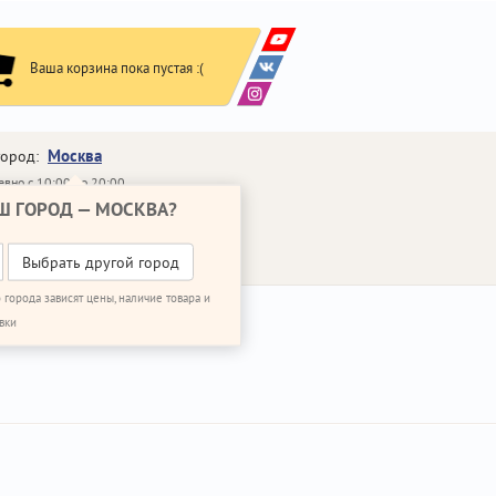
Ваша корзина пока пустая :(
Москва
город:
вно с 10:00 до 20:00
Ш ГОРОД —
МОСКВА
?
648-64-30
95)
648-64-20
95)
ВОНИТЬ МНЕ
Выбрать другой город
 города зависят цены, наличие товара и
вки