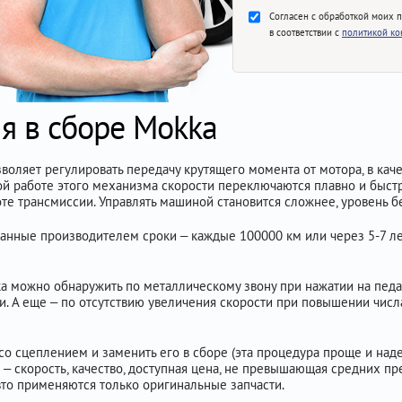
Согласен с обработкой моих 
в соответствии с
политикой к
я в сборе Mokka
воляет регулировать передачу крутящего момента от мотора, в кач
ой работе этого механизма скорости переключаются плавно и быстро
те трансмиссии. Управлять машиной становится сложнее, уровень б
анные производителем сроки – каждые 100000 км или через 5-7 лет
можно обнаружить по металлическому звону при нажатии на педал
. А еще – по отсутствию увеличения скорости при повышении числа
со сцеплением и заменить его в сборе (эта процедура проще и на
 – скорость, качество, доступная цена, не превышающая средних пр
то применяются только оригинальные запчасти.