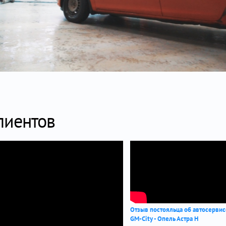
лиентов
Отзыв постояльца об автосерви
GM-City - Опель Астра Н