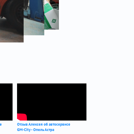
се
Отзыв Алексея об автосервисе
GM-City - Опель Астра