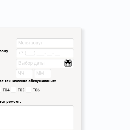
ефону
ое техническое обслуживание:
ТО4
ТО5
ТО6
тся ремонт: