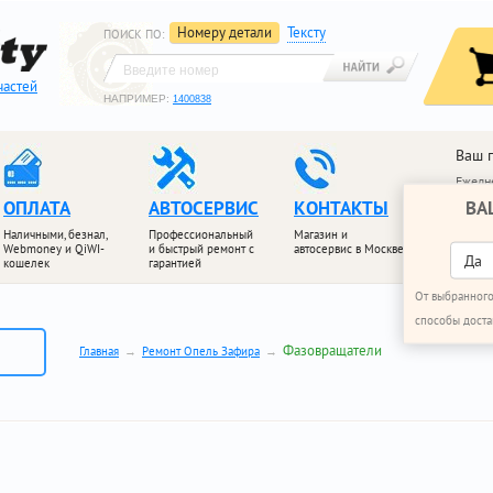
Номеру детали
Тексту
ПОИСК ПО
:
частей
НАПРИМЕР:
1400838
Ваш 
Ежедне
ВА
ОПЛАТА
АВТОСЕРВИС
КОНТАКТЫ
+7 (4
+7 (4
Наличными, безнал,
Профессиональный
Магазин и
Webmoney и QiWI-
и быстрый ремонт с
автосервис в Москве
ПЕРЕЗ
Да
кошелек
гарантией
От выбранного
способы доста
Фазовращатели
Главная
Ремонт Опель Зафира