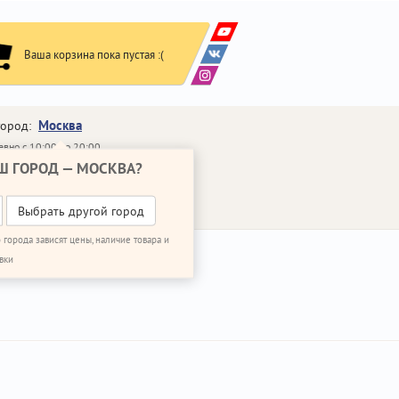
Ваша корзина пока пустая :(
Москва
город:
вно с 10:00 до 20:00
Ш ГОРОД —
МОСКВА
?
648-64-30
95)
648-64-20
95)
ВОНИТЬ МНЕ
Выбрать другой город
 города зависят цены, наличие товара и
вки