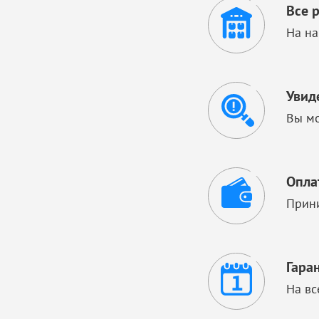
Все 
На на
Увид
Вы мо
Опла
Прини
Гара
На вс