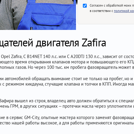
Согласен с обработкой моих 
в соответствии с
политикой к
ателей двигателя Zafira
el Zafira, C B14NET 140 л.с. или C A20DTJ 130 л.с., зависит от сос
вающего время открывания клапанов мотора и повышающего его КП
лопных газов. Но через 100 тыс. км пробега фазовращатель может в
ии автомобилей обращать внимание стоит не только на пробег, но и 
с режимом кикдауна, стучащие клапана и толчки в КПП. Иногда маш
Зафира вышел из строя, владелец авто должен обратиться к специа
мень ГРМ, в других ситуациях – протечки масла через уплотнители
е в сервис GM-City, опытные мастера которого заменят фазовраща
ество нашей работы высокое, а для работы применяются оригиналь