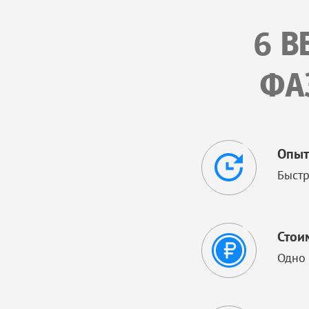
6 В
ФА
Опыт
Быстр
Стои
Одно 