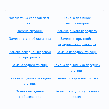
Диагностика ходовой части
Замена передних
авто
амортизаторов
Замена пружины
Замена рычага переднего
Замена тяги стабилизатора
Замена опоры стойки
переднего амортизатора
Замена передней шаровой
Замена передней ступицы
опоры рычага
Замена задней ступицы
Замена подшипника передней
ступицы
Замена подшипника задней
Замена поворотного кулака
ступицы
Замена переднего
Регулировка углов установки
стабилизатора
колёс