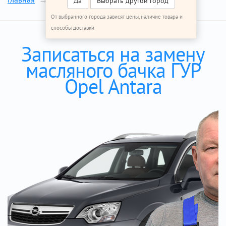
Да
Выбрать другой город
От выбранного города зависят цены, наличие товара и
способы доставки
Записаться на замену
масляного бачка ГУР
Opel Antara