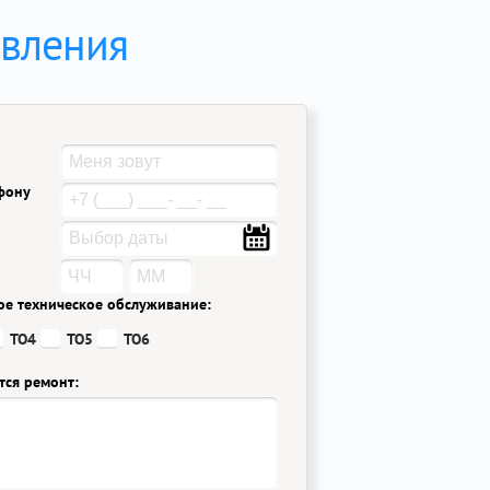
авления
ефону
ое техническое обслуживание:
ТО4
ТО5
ТО6
тся ремонт: