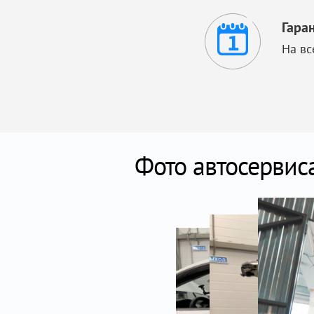
Гара
На вс
Фото автосервис