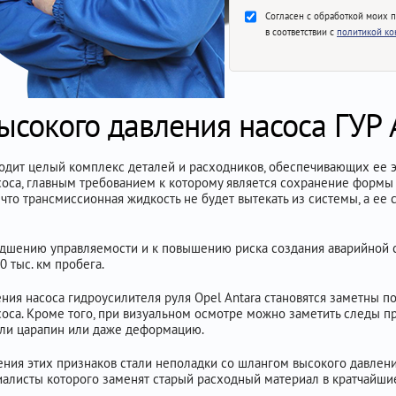
Согласен с обработкой моих 
в соответствии с
политикой к
ысокого давления насоса ГУР 
ходит целый комплекс деталей и расходников, обеспечивающих ее 
соса, главным требованием к которому является сохранение формы
 что трансмиссионная жидкость не будет вытекать из системы, а ее 
удшению управляемости и к повышению риска создания аварийной си
0 тыс. км пробега.
ия насоса гидроусилителя руля Opel Antara становятся заметны по
асоса. Кроме того, при визуальном осмотре можно заметить следы 
или царапин или даже деформацию.
ения этих признаков стали неполадки со шлангом высокого давления
иалисты которого заменят старый расходный материал в кратчайшие