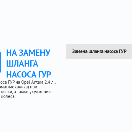
Ы
НА ЗАМЕНУ
Замена шланга насоса ГУР
ШЛАНГА
НАСОСА ГУР
а ГУР на Opel Antara 2.4 л.,
втомат/механика) при
тоянки, а также ухуджении
 колеса.