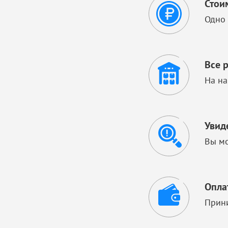
Стои
Одно 
Все 
На на
Увид
Вы мо
Опла
Прини