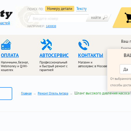
Номеру детали
Тексту
ПОИСК ПО
:
частей
НАПРИМЕР:
1400838
Ваш 
Ежедне
ВА
ОПЛАТА
АВТОСЕРВИС
КОНТАКТЫ
+7 (4
+7 (4
Наличными, безнал,
Профессиональный
Магазин и
Webmoney и QiWI-
и быстрый ремонт с
автосервис в Москве
ПЕРЕЗ
Да
кошелек
гарантией
От выбранного
способы доста
Шланг высокого давления насоса 
Главная
Ремонт Опель Антара