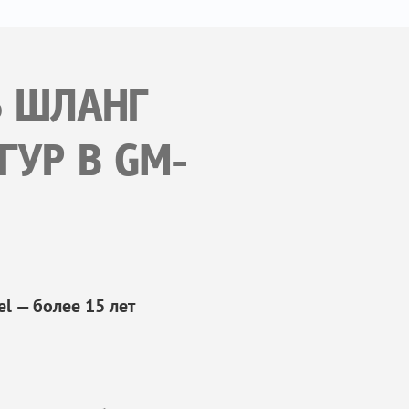
Ь ШЛАНГ
ГУР В GM-
l — более 15 лет