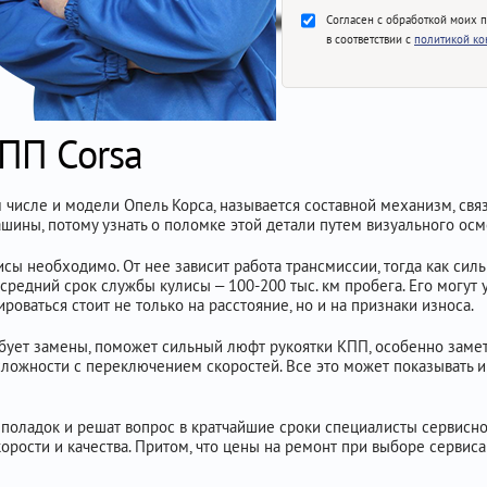
Согласен с обработкой моих 
в соответствии с
политикой к
ПП Corsa
ом числе и модели Опель Корса, называется составной механизм, с
шины, потому узнать о поломке этой детали путем визуального осм
сы необходимо. От нее зависит работа трансмиссии, тогда как сил
средний срок службы кулисы – 100-200 тыс. км пробега. Его могут
роваться стоит не только на расстояние, но и на признаки износа.
требует замены, поможет сильный люфт рукоятки КПП, особенно зам
ложности с переключением скоростей. Все это может показывать и 
еполадок и решат вопрос в кратчайшие сроки специалисты сервисно
орости и качества. Притом, что цены на ремонт при выборе сервиса