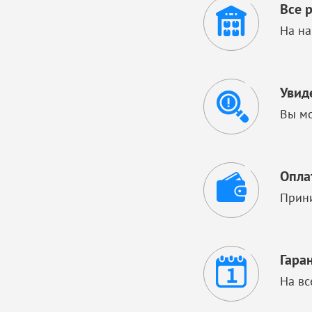
Все 
На на
Увид
Вы мо
Опла
Прини
Гара
На вс