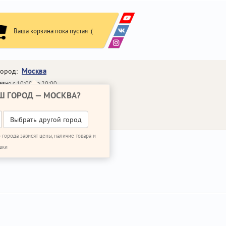
Ваша корзина пока пустая :(
Москва
город:
вно с 10:00 до 20:00
Ш ГОРОД —
МОСКВА
?
648-64-30
95)
648-64-20
95)
ВОНИТЬ МНЕ
Выбрать другой город
 города зависят цены, наличие товара и
вки