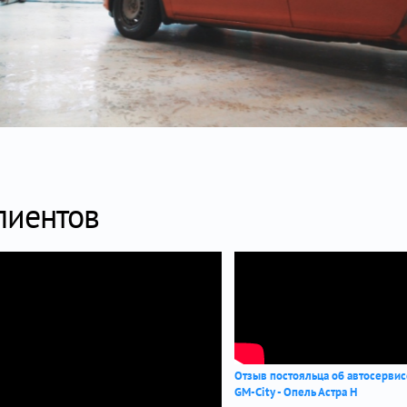
лиентов
Отзыв постояльца об автосерви
GM-City - Опель Астра Н