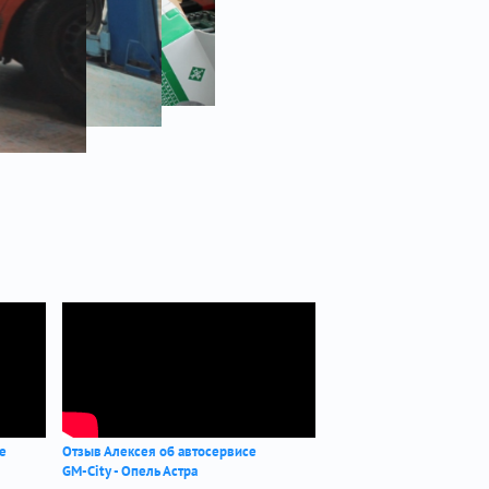
се
Отзыв Алексея об автосервисе
GM-City - Опель Астра