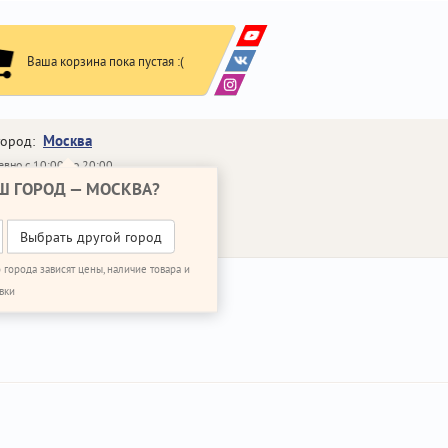
Ваша корзина пока пустая :(
Москва
город:
вно с 10:00 до 20:00
Ш ГОРОД —
МОСКВА
?
648-64-30
95)
648-64-20
95)
ВОНИТЬ МНЕ
Выбрать другой город
 города зависят цены, наличие товара и
вки