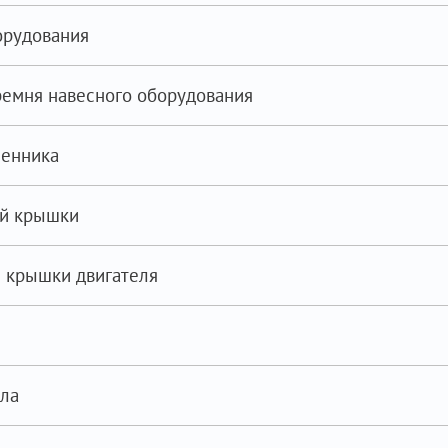
орудования
ремня навесного оборудования
менника
ой крышки
 крышки двигателя
ала