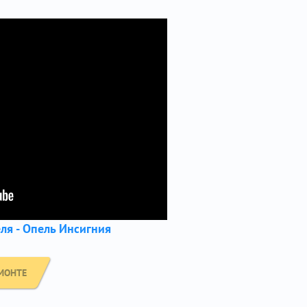
ля - Опель Инсигния
МОНТЕ