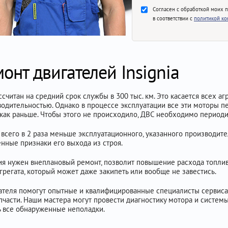
Согласен с обработкой моих 
в соответствии с
политикой к
нт двигателей Insignia
ссчитан на средний срок службы в 300 тыс. км. Это касается всех а
водительностью. Однако в процессе эксплуатации все эти моторы п
, как раньше. Чтобы этого не происходило, ДВС необходимо период
 всего в 2 раза меньше эксплуатационного, указанного производит
нные признаки его выхода из строя.
ния нужен внеплановый ремонт, позволит повышение расхода топли
агрегата, который может даже закипеть или вообще не завестись.
гателя помогут опытные и квалифицированные специалисты сервиса
части. Наши мастера могут провести диагностику мотора и системы
ь все обнаруженные неполадки.