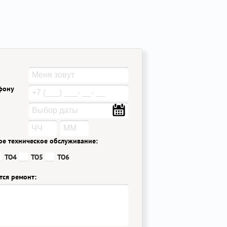
ефону
ое техническое обслуживание:
ТО4
ТО5
ТО6
тся ремонт: