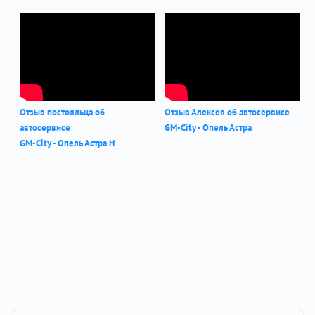
Отзыв постояльца об
Отзыв Алексея об автосервисе
автосервисе
GM-City - Опель Астра
GM-City - Опель Астра Н