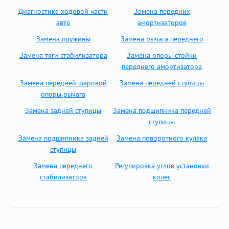
Диагностика ходовой части
Замена передних
авто
амортизаторов
Замена пружины
Замена рычага переднего
Замена тяги стабилизатора
Замена опоры стойки
переднего амортизатора
Замена передней шаровой
Замена передней ступицы
опоры рычага
Замена задней ступицы
Замена подшипника передней
ступицы
Замена подшипника задней
Замена поворотного кулака
ступицы
Замена переднего
Регулировка углов установки
стабилизатора
колёс