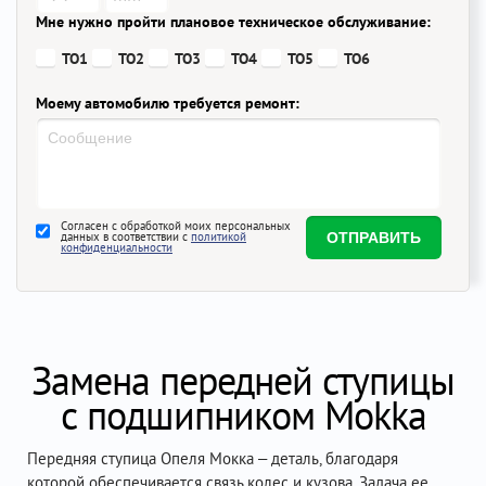
Мне нужно пройти плановое техническое обслуживание:
ТО1
ТО2
ТО3
ТО4
ТО5
ТО6
Моему автомобилю требуется ремонт:
Согласен с обработкой моих персональных
данных в соответствии с
политикой
конфиденциальности
Замена передней ступицы
с подшипником Mokka
Передняя ступица Опеля Мокка – деталь, благодаря
которой обеспечивается связь колес и кузова. Задача ее