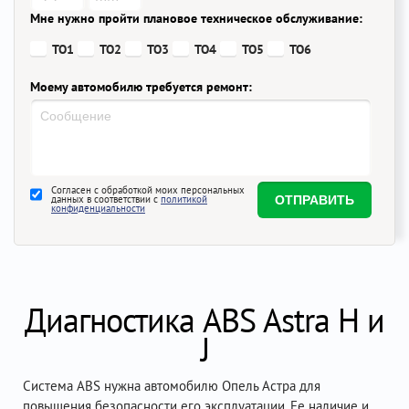
Мне нужно пройти плановое техническое обслуживание:
ТО1
ТО2
ТО3
ТО4
ТО5
ТО6
Моему автомобилю требуется ремонт:
Согласен с обработкой моих персональных
данных в соответствии с
политикой
конфиденциальности
Диагностика ABS Astra H и
J
Система ABS нужна автомобилю Опель Астра для
повышения безопасности его эксплуатации. Ее наличие и