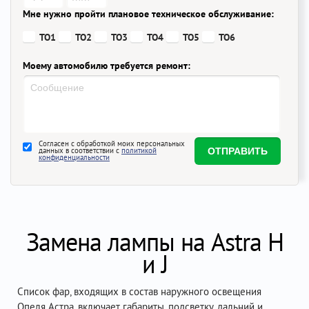
Мне нужно пройти плановое техническое обслуживание:
ТО1
ТО2
ТО3
ТО4
ТО5
ТО6
Моему автомобилю требуется ремонт:
Согласен с обработкой моих персональных
данных в соответствии с
политикой
конфиденциальности
Замена лампы на Astra H
и J
Список фар, входящих в состав наружного освещения
Опеля Астра, включает габариты, подсветку, дальний и