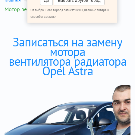
Да
Выбрать другой город
Мотор вентилятора радиатора
От выбранного города зависят цены, наличие товара и
способы доставки
Записаться на замену
мотора
вентилятора радиатора
Opel Astra